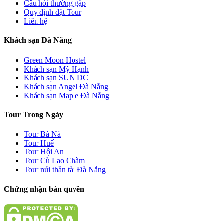
Câu hỏi thường gặp
Quy định đặt Tour
Liên hệ
Khách sạn Đà Nẵng
Green Moon Hostel
Khách sạn Mỹ Hạnh
Khách sạn SUN DC
Khách sạn Angel Đà Nẵng
Khách sạn Maple Đà Nẵng
Tour Trong Ngày
Tour Bà Nà
Tour Huế
Tour Hội An
Tour Cù Lao Chàm
Tour núi thần tài Đà Nẵng
Chứng nhận bản quyền