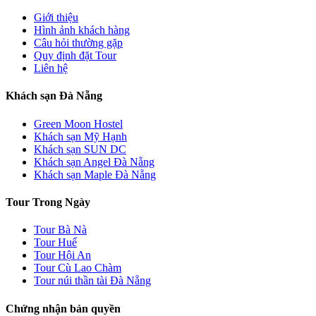
Giới thiệu
Hình ảnh khách hàng
Câu hỏi thường gặp
Quy định đặt Tour
Liên hệ
Khách sạn Đà Nẵng
Green Moon Hostel
Khách sạn Mỹ Hạnh
Khách sạn SUN DC
Khách sạn Angel Đà Nẵng
Khách sạn Maple Đà Nẵng
Tour Trong Ngày
Tour Bà Nà
Tour Huế
Tour Hội An
Tour Cù Lao Chàm
Tour núi thần tài Đà Nẵng
Chứng nhận bản quyền