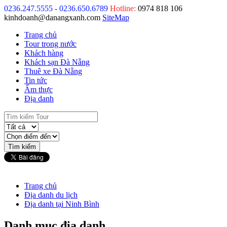
0236.247.5555 - 0236.650.6789
Hotline:
0974 818 106
kinhdoanh@danangxanh.com
SiteMap
Trang chủ
Tour trong nước
Khách hàng
Khách sạn Đà Nẵng
Thuê xe Đà Nẵng
Tin tức
Ẩm thực
Địa danh
Trang chủ
Địa danh du lịch
Địa danh tại Ninh Bình
Danh mục địa danh