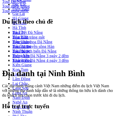
Tour Đà Nẵng
Đắc Lắc
Tour miền Trung
Điện Biên
Tour trong nước
Gia Lai
Hà Giang
Du lịch theo chủ đề
Hà Nam
Hà Tĩnh
Hà Tây
Tour Tết Đà Nẵng
Hòa Bình
Tour tuần trăng mật
Hậu Giang
Tour pháo hoa Đà Nẵng
Hải Dương
Tour du thuyền sông Hàn
Hải Phòng
Tour du lịch biển Đà Nẵng
Hưng Yên
Tour ghép Đà Nẵng 3 ngày 2 đêm
Khánh Hoà
Tour ghép Đà Nẵng 4 ngày 3 đêm
Kiên Giang
Kon Tum
Địa danh tại Ninh Bình
Lào Cai
Lâm Đồng
Lai Châu
Các địa danh thắng cảnh Việt Nam những điểm du lịch Việt Nam
Lạng Sơn
với những địa danh hấp dẫn sẽ là những thông tin hữu ích dành cho
Long An
du khách lựa chọn trước khi đi du lịch.
Nam Định
Nghệ An
Hỗ trợ trực tuyến
Ninh Bình
Ninh Thuận