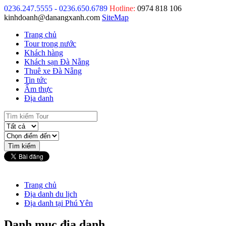
0236.247.5555 - 0236.650.6789
Hotline:
0974 818 106
kinhdoanh@danangxanh.com
SiteMap
Trang chủ
Tour trong nước
Khách hàng
Khách sạn Đà Nẵng
Thuê xe Đà Nẵng
Tin tức
Ẩm thực
Địa danh
Trang chủ
Địa danh du lịch
Địa danh tại Phú Yên
Danh mục địa danh