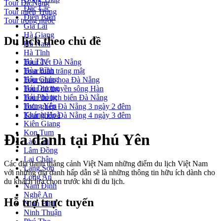
Tour Đà Nẵng
Đắc Lắc
Tour miền Trung
Điện Biên
Tour trong nước
Gia Lai
Hà Giang
Du lịch theo chủ đề
Hà Nam
Hà Tĩnh
Hà Tây
Tour Tết Đà Nẵng
Hòa Bình
Tour tuần trăng mật
Hậu Giang
Tour pháo hoa Đà Nẵng
Hải Dương
Tour du thuyền sông Hàn
Hải Phòng
Tour du lịch biển Đà Nẵng
Hưng Yên
Tour ghép Đà Nẵng 3 ngày 2 đêm
Khánh Hoà
Tour ghép Đà Nẵng 4 ngày 3 đêm
Kiên Giang
Kon Tum
Địa danh tại Phú Yên
Lào Cai
Lâm Đồng
Lai Châu
Các địa danh thắng cảnh Việt Nam những điểm du lịch Việt Nam
Lạng Sơn
với những địa danh hấp dẫn sẽ là những thông tin hữu ích dành cho
Long An
du khách lựa chọn trước khi đi du lịch.
Nam Định
Nghệ An
Hỗ trợ trực tuyến
Ninh Bình
Ninh Thuận