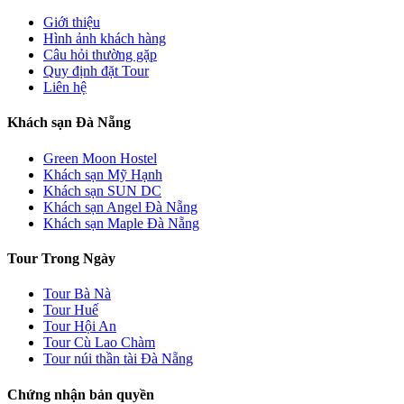
Giới thiệu
Hình ảnh khách hàng
Câu hỏi thường gặp
Quy định đặt Tour
Liên hệ
Khách sạn Đà Nẵng
Green Moon Hostel
Khách sạn Mỹ Hạnh
Khách sạn SUN DC
Khách sạn Angel Đà Nẵng
Khách sạn Maple Đà Nẵng
Tour Trong Ngày
Tour Bà Nà
Tour Huế
Tour Hội An
Tour Cù Lao Chàm
Tour núi thần tài Đà Nẵng
Chứng nhận bản quyền